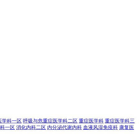
医学科一区
呼吸与危重症医学科二区
重症医学科
重症医学科三
科一区
消化内科二区
内分泌代谢内科
血液风湿免疫科
康复医