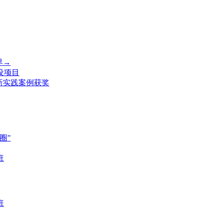
界→
设项目
新实践案例获奖
圈”
班
班