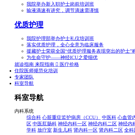
我院举办新入职护士岗前培训班
输液滴速有讲究，调节滴速需谨慎
优质护理
我院护理部举办护士礼仪培训班
落实优质护理，全心全意为临床服务
援藏护士荣获全国“优质护理服务表现突出的护士”
为生命守护——神经ICU之爱细优
就诊指南
来院指南

医疗价格
住院医师规范化培训
专家团队
科室导航
科室导航
内科系统
综合科
心脏重症监护病房（CCU）
中医科
心血管
区
中医肛肠科
神经内科一区
神经内科二区
神经内
学科
放疗室
新生儿科
肾内科一区
肾内科二区
全科