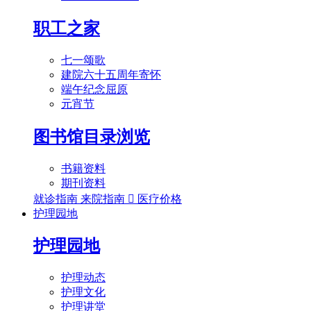
职工之家
七一颂歌
建院六十五周年寄怀
端午纪念屈原
元宵节
图书馆目录浏览
书籍资料
期刊资料
就诊指南
来院指南

医疗价格
护理园地
护理园地
护理动态
护理文化
护理讲堂