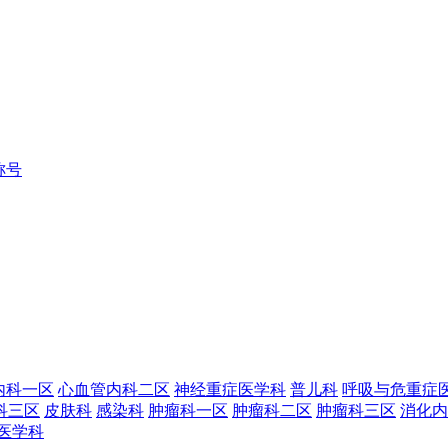
称号
内科一区
心血管内科二区
神经重症医学科
普儿科
呼吸与危重症
科三区
皮肤科
感染科
肿瘤科一区
肿瘤科二区
肿瘤科三区
消化内
医学科