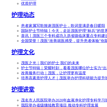
优质护理
护理动态
患者家属写歌致谢茂医护士，歌词里满是春日暖阳
国际护士节特辑丨今天，走近茂医护理“标兵”的世
喜讯丨茂医三个专科成功入选省级临床重点专科建
全国荣誉！茂医“改善就医感受，提升患者体验”创
护理文化
茂医之光｜我们的护士 我们的未来
护士节特辑｜荣耀时刻，看看茂医哪位护士实力“出
改善服务行动｜茂医，让护理更有温度
培养高素质护理人才｜茂医举办护理科研能力提升
护理讲堂
茂名市人民医院举办2020年血液净化护理专科学习
我院举办省级继续教育项目 推动专科护理发展