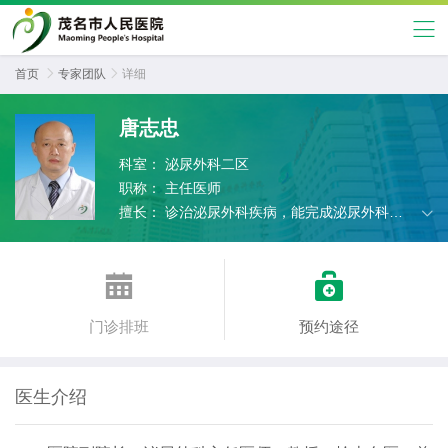
首页

专家团队

详细
唐志忠
科室：
泌尿外科二区
职称：
主任医师
擅长：
诊治泌尿外科疾病，能完成泌尿外科各
种常见的手术。


门诊排班
预约途径
医生介绍