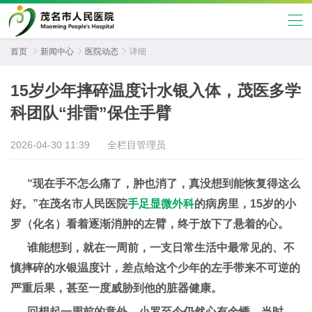
首页

新闻中心

医院动态

详细
15岁少年摔碎温度计水银入体，茂医多学
科团队“排雷”保住手臂
2026-04-30 11:39
全栏目管理员
“现在手不怎么痛了，肿也消了，真没想到能恢复得这么
好。”在茂名市人民医院
手足显微外科
的病房里，15岁的小
罗（化名）看着逐渐消肿的左臂，终于放下了悬着的心。
谁能想到，就在一周前，一支日常生活中最常见的、不
慎摔碎的水银温度计，差点给这个少年的左手带来不可逆的
严重后果，甚至一度威胁到他的脏器健康。
回想起一周前的意外，小罗至今仍然心有余悸。当时，