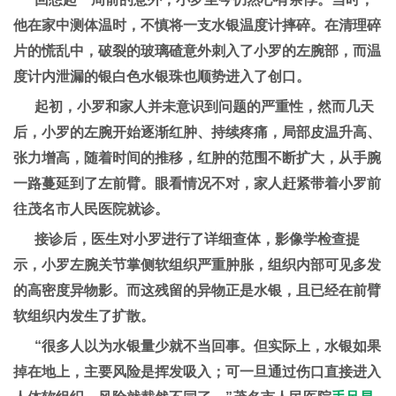
他在家中测体温时，不慎将一支水银温度计摔碎。在清理碎
片的慌乱中，破裂的玻璃碴意外刺入了小罗的左腕部，而温
度计内泄漏的银白色水银珠也顺势进入了创口。
起初，小罗和家人并未意识到问题的严重性，然而几天
后，小罗的左腕开始逐渐红肿、持续疼痛，局部皮温升高、
张力增高，随着时间的推移，红肿的范围不断扩大，从手腕
一路蔓延到了左前臂。眼看情况不对，家人赶紧带着小罗前
往茂名市人民医院就诊。
接诊后，医生对小罗进行了详细查体，影像学检查提
示，小罗左腕关节掌侧软组织严重肿胀，组织内部可见多发
的高密度异物影。而这残留的异物正是水银，且已经在前臂
软组织内发生了扩散。
“很多人以为水银量少就不当回事。但实际上，水银如果
掉在地上，主要风险是挥发吸入；可一旦通过伤口直接进入