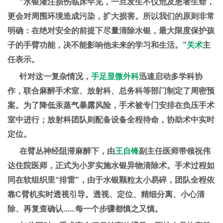
“水银灌注损伤临床罕见，一旦发生不仅危及患者生命，
更会对周围环境造成污染，扩大损害。所以我们的原则非常
明确：在绝对安全的前提下尽量清除水银，最大限度保护孩
子的手臂功能，决不能影响他未来的学习和生活。”
关术
主
任表示。
针对这一复杂情况，
手足显微外科
迅速启动多学科协
作，联合麻醉手术室、放射科、总务科等部门制定了周密预
案。为了降低汞蒸气暴露风险，手术被专门安排在负压手术
室中进行；放射科团队则配备设备全程待命，协助术中实时
定位。
在臂丛神经阻滞麻醉下，由
王自锋
副主任医师带领祝伟
达住院医师，正式为小罗实施水银异物清除术。手术过程如
同在软组织里“排雷”，由于水银颗粒太小易碎，团队全程依
靠C臂机实时透视引导。透视、定位、精细分离、小心清
除、再复查确认......每一个步骤都慎之又慎。