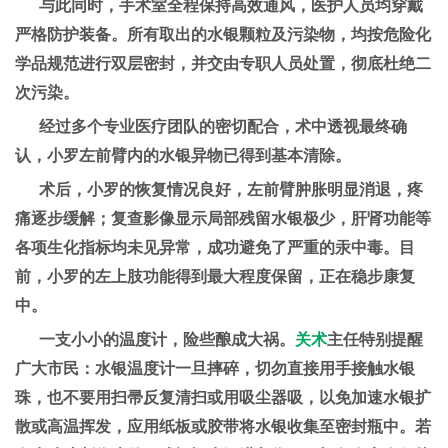
与此同时，手术室全程保持高效通风，医护人员均穿戴
严格防护装备。所有取出的水银颗粒及污染物，均按危险化
学品规范进行双层密封，并交由专职人员处置，彻底杜绝二
次污染。
经过多个专业医疗团队的密切配合，术中透视最终确
认，小罗左前臂内的水银异物已得到基本清除。
术后，小罗的恢复情况良好，左前臂肿胀明显消退，疼
痛逐步缓解；复查影像显示局部残留水银极少，肝肾功能等
各项生化指标均未见异常，成功避免了严重的汞中毒。目
前，小罗的左上肢功能得到最大程度保留，正在稳步康复
中。
一支小小的温度计，险些酿成大祸。
关术
主任特别提醒
广大市民：水银温度计一旦摔碎，切勿直接用手接触水银
珠，也不要用扫帚反复清扫或用吸尘器吸，以免加速水银扩
散或高温挥发，应用纸板或胶带将水银收集至密封瓶中。若