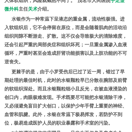
人体软组织，风险就截然不同了。”茂名市人民医院
手足显
微外科
主任
关术
介绍。
水银作为一种常温下呈液态的重金属，流动性极强。进
入软组织后，它不会停留在原位，而是会随着肌肉的活动沿
组织间隙不断游走、扩散。这不仅会导致极大的清除难度，
还会引起严重的局部炎症和组织坏死；一旦重金属渗入血液
循环，严重时甚至会造成肝肾功能损害以及上肢功能的不可
逆丧失。
更棘手的是，由于小罗受伤后已过了近一周，错过了早
期处理的最佳时机，此时的水银颗粒早已分散在腕部及前臂
的软组织深处。而且水银颗粒细小且反光，在被血液浸染的
创口内，肉眼极难发现。手术既要尽可能把水银清除干净，
又必须避免盲目扩大创口，以保护少年手臂上重要的神经、
血管和肌腱。此外，水银在常温下极易挥发，若防护不到
位，极易造成医护人员的职业暴露和手术室的污染。