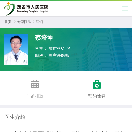
首页

专家团队

详细
蔡培坤
科室：
放射科CT区
职称：
副主任医师


门诊排班
预约途径
医生介绍