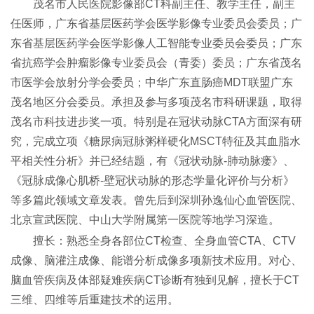
茂名市人民医院影像部CT科副主任、教学主任，副主
任医师，广东省基层医药学会医学影像专业委员会委员；广
东省基层医药学会医学影像人工智能专业委员会委员；广东
省抗癌学会肿瘤影像专业委员会（青委）委员；广东省茂名
市医学会放射分学会委员；中华广东直肠癌MDT联盟广东
茂名地区分会委员。承担及参与多项茂名市科研课题，取得
茂名市科技进步奖一项。特别是在冠状动脉CTA方面深有研
究，完成立项《糖尿病冠脉粥样硬化MSCT特征及其血脂水
平相关性分析》并已经结题，有《冠状动脉-肺动脉瘘》、
《冠脉成像心肌桥-壁冠状动脉的形态学量化评价与分析》
等多篇此领域文章发表。曾先后到深圳孙逸仙心血管医院、
北京宣武医院、中山大学附属第一医院等地学习深造。
擅长：熟悉全身各部位CT检查、全身血管CTA、CTV
成像、脑灌注成像、能谱分析成像多项新技术应用。对心、
脑血管疾病及体部疑难疾病CT诊断有独到见解，擅长于CT
三维、四维等后重建技术的运用。